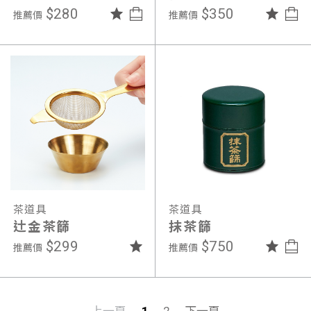
$280
$350
推薦價
推薦價
茶道具
茶道具
辻金茶篩
抹茶篩
$299
$750
推薦價
推薦價
上一頁
1
2
下一頁