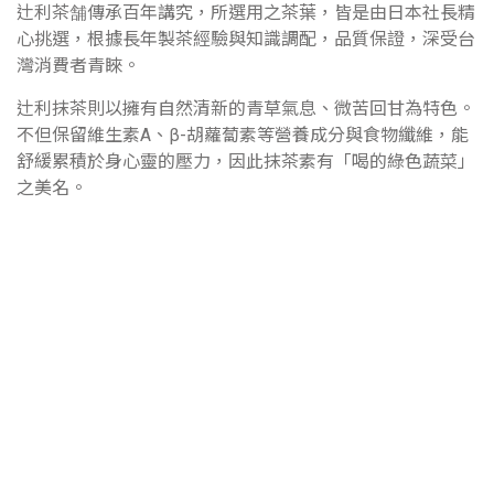
辻利茶舗傳承百年講究，所選用之茶葉，皆是由日本社長精
心挑選，根據長年製茶經驗與知識調配，品質保證，深受台
灣消費者青睞。
辻利抹茶則以擁有自然清新的青草氣息、微苦回甘為特色。
不但保留維生素A、β-胡蘿蔔素等營養成分與食物纖維，能
舒緩累積於身心靈的壓力，因此抹茶素有「喝的綠色蔬菜」
之美名。