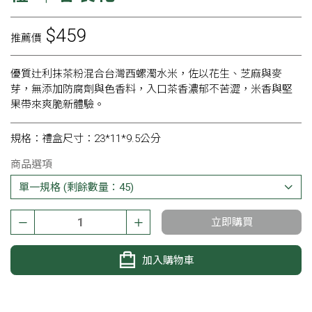
$459
推薦價
優質辻利抹茶粉混合台灣西螺濁水米，佐以花生、芝麻與麥
芽，無添加防腐劑與色香料，入口茶香濃郁不苦澀，米香與堅
果帶來爽脆新體驗。
規格：禮盒尺寸：23*11*9.5公分
商品選項
立即購買
加入購物車