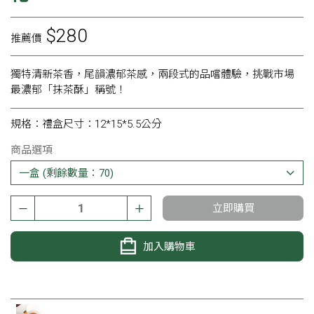
$280
推薦價
獨特清新茶香，尾韻濃郁茶感，兩段式的品嚐體驗，挑戰市場
最濃郁「抹茶酥」稱號！
規格：禮盒尺寸：12*15*5.5公分
商品選項
立即購買
加入購物車