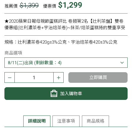
$1,299
$1,399
推薦價
優惠價
★2020蘋果日報母親節蛋糕評比 卷類第2名【辻利茶舗】雙卷
優惠組(辻利濃茶卷+宇治焙茶卷)~抹茶/焙茶蛋糕捲的雙重享受
規格：辻利濃茶卷420g±3%公克、宇治焙茶卷420±3%公克
商品選項
立即購買
加入購物車
詳細說明
注意事項
商品規格